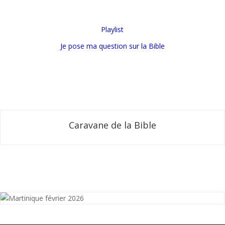
Playlist
Je pose ma question sur la Bible
Annonces Générales
Reprise de
«La Bible Répond»
et
«Les Signes des
Temps»
en septembre 2024
Caravane de la Bible
Événements à venir