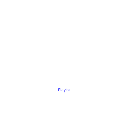
Playlist
Les Signes des Temps