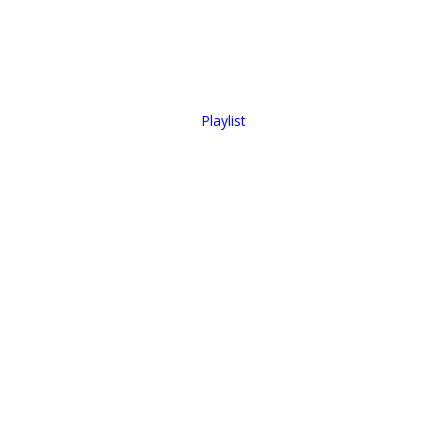
Playlist
La Bible Répond