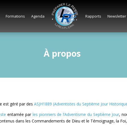
Formations
Agenda
Rapports
Newsletter
À propos
e est géré par des
ASJH1889 (Adventistes du Septième Jour Historiqu
este
entamée par
les pionniers de l’Adventisme du Septième Jour
, n
 contenus dans les Commandements de Dieu et le Témoignage, la Foi, d