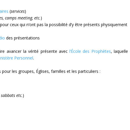
aires
(
services
)
s, camps meeting, etc.
)
t
pour ceux qui n’ont pas la possibilité d’y être présents physiquement
dio
des présentations
ire avancer la vérité présente avec
l’École des Prophètes
, laquell
nistère Personnel
.
ur les groupes, Églises, familles et les particuliers :
 sabbats etc.
)