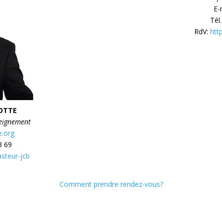
E-
Tél
RdV:
htt
LOTTE
seignement
e.org
3 69
asteur-jcb
Comment prendre rendez-vous?