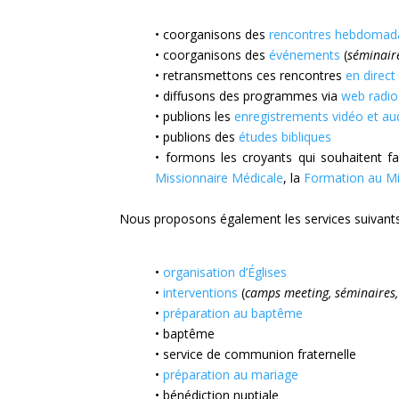
• coorganisons des
rencontres hebdomad
• coorganisons des
événements
(
séminaire
• retransmettons ces rencontres
en direc
• diffusons des programmes via
web radio
• publions les
enregistrements vidéo et au
• publions des
études bibliques
• formons les croyants qui souhaitent fa
Missionnaire Médicale
, la
Formation au Mi
Nous proposons également les services suivants po
•
organisation d’Églises
•
interventions
(
camps meeting, séminaires,
•
préparation au baptême
• baptême
• service de communion fraternelle
•
préparation au mariage
• bénédiction nuptiale