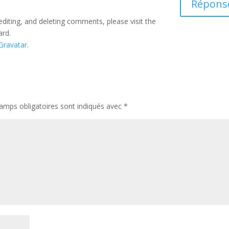
Répons
editing, and deleting comments, please visit the
ard.
Gravatar
.
amps obligatoires sont indiqués avec
*